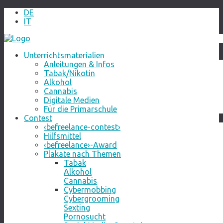
DE
IT
Unterrichtsmaterialien
Anleitungen & Infos
Tabak/Nikotin
Alkohol
Cannabis
Digitale Medien
Für die Primarschule
Contest
‹befreelance-contest›
Hilfsmittel
‹befreelance›-Award
Plakate nach Themen
Tabak
Alkohol
Cannabis
Cybermobbing
Cybergrooming
Sexting
Pornosucht