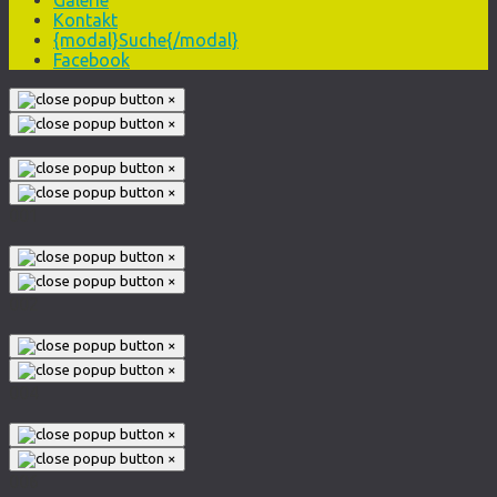
Kontakt
{modal}Suche{/modal}
Facebook
×
×
×
×
001
×
×
002
×
×
004
×
×
006