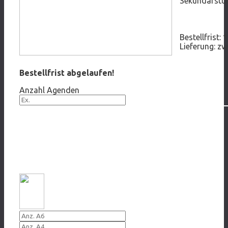
Sekundarstufe
Bestellfrist:
1
Lieferung: zw
Bestellfrist abgelaufen!
Anzahl Agenden
Postkarten / Poster / Roll-Up Displays
ALKOHOL
2019/020 Ein Glas täglich