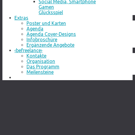
Social Media, Smartphone
Gamen
Glücksspiel
Extras
Poster und Karten
Agenda
Agenda Cover-Designs
Infobroschüre
Ergänzende Angebote
‹befreelance›
Kontakte
Organisation
Das Programm
Meilensteine