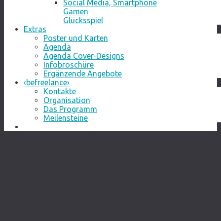
Social Media, Smartphone
Gamen
Glücksspiel
Extras
Poster und Karten
Agenda
Agenda Cover-Designs
Infobroschüre
Ergänzende Angebote
‹befreelance›
Kontakte
Organisation
Das Programm
Meilensteine