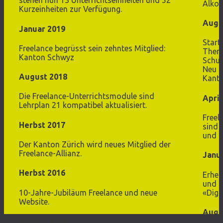
stehen nun 13 Unterrichtseinheiten und 52
Alkoh
Kurzeinheiten zur Verfügung.
Augu
Januar 2019
Start
Freelance begrüsst sein zehntes Mitglied:
Theme
Kanton Schwyz
Schul
Neu b
August 2018
Kanto
Die Freelance-Unterrichtsmodule sind
April
Lehrplan 21 kompatibel aktualisiert.
Freel
Herbst 2017
sind 
und C
Der Kanton Zürich wird neues Mitglied der
Freelance-Allianz.
Janu
Herbst 2016
Erheb
und d
10-Jahre-Jubiläum Freelance und neue
«Digi
Website.
Augu
August 2016