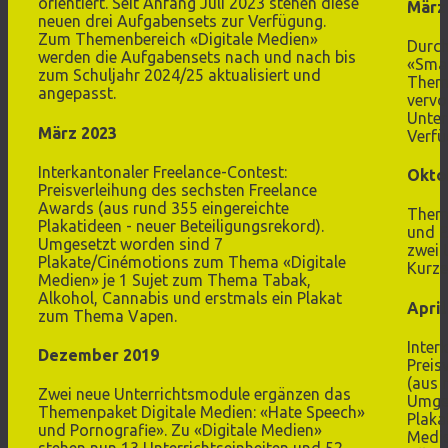
orientiert. Seit Anfang Juli 2023 stehen diese
März
neuen drei Aufgabensets zur Verfügung.
Zum Themenbereich «Digitale Medien»
Durch
werden die Aufgabensets nach und nach bis
«Sma
zum Schuljahr 2024/25 aktualisiert und
Theme
angepasst.
vervo
Unter
März 2023
Verfü
Interkantonaler Freelance-Contest:
Okto
Preisverleihung des sechsten Freelance
Awards (aus rund 355 eingereichte
Theme
Plakatideen - neuer Beteiligungsrekord).
und E
Umgesetzt worden sind 7
zwei 
Plakate/Cinémotions zum Thema «Digitale
Kurzei
Medien» je 1 Sujet zum Thema Tabak,
Alkohol, Cannabis und erstmals ein Plakat
April
zum Thema Vapen.
Inter
Dezember 2019
Preis
(aus 
Zwei neue Unterrichtsmodule ergänzen das
Umges
Themenpaket Digitale Medien: «Hate Speech»
Plaka
und Pornografie». Zu «Digitale Medien»
Medie