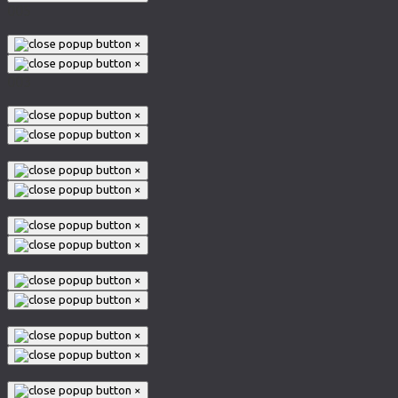
005
×
×
003
×
×
×
×
×
×
×
×
×
×
×