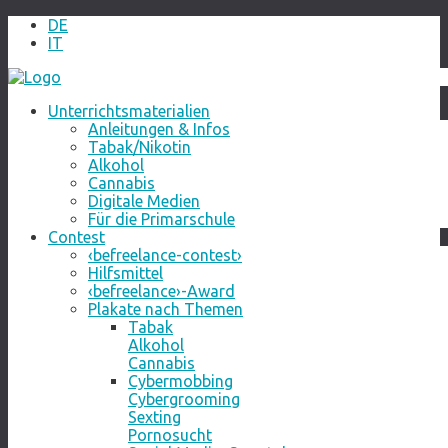
DE
IT
Unterrichtsmaterialien
Anleitungen & Infos
Tabak/Nikotin
Alkohol
Cannabis
Digitale Medien
Für die Primarschule
Contest
‹befreelance-contest›
Hilfsmittel
‹befreelance›-Award
Plakate nach Themen
Tabak
Alkohol
Cannabis
Cybermobbing
Cybergrooming
Sexting
Pornosucht