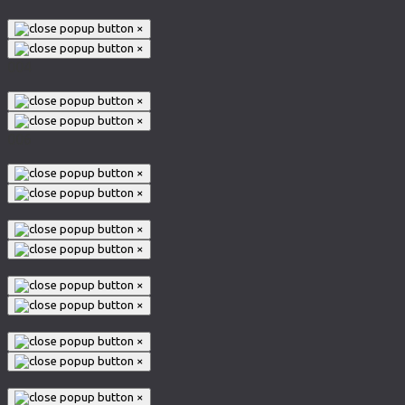
×
×
004
×
×
006
×
×
×
×
×
×
×
×
×