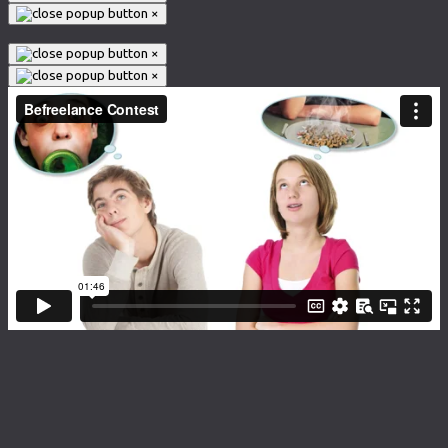
×
×
×