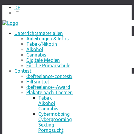
DE
IT
Unterrichtsmaterialien
Anleitungen & Infos
Tabak/Nikotin
Alkohol
Cannabis
Digitale Medien
Für die Primarschule
Contest
‹befreelance-contest›
Hilfsmittel
‹befreelance›-Award
Plakate nach Themen
Tabak
Alkohol
Cannabis
Cybermobbing
Cybergrooming
Sexting
Pornosucht