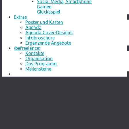
Social Media, Smartphone
Gamen
Glücksspiel
Extras
Poster und Karten
Agenda
Agenda Cover-Designs
Infobroschüre
Ergänzende Angebote
‹befreelance›
Kontakte
Organisation
Das Programm
Meilensteine