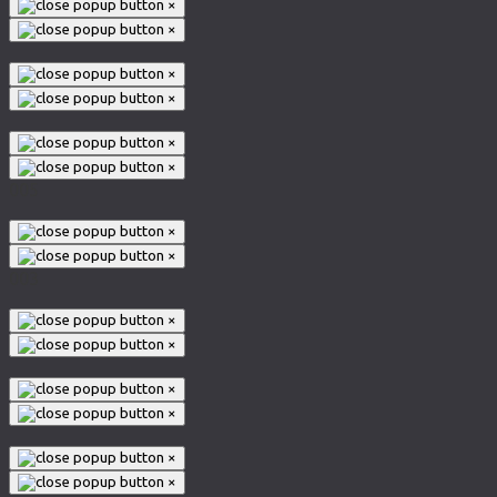
×
×
×
×
×
×
005
×
×
003
×
×
×
×
×
×