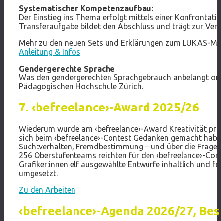
Systematischer Kompetenzaufbau:
Der Einstieg ins Thema erfolgt mittels einer Konfrontat
Transferaufgabe bildet den Abschluss und trägt zur Ve
Mehr zu den neuen Sets und Erklärungen zum LUKAS-Mod
Anleitung & Infos
Gendergerechte Sprache
Was den gendergerechten Sprachgebrauch anbelangt orie
Pädagogischen Hochschule Zürich.
7. ‹befreelance›-Award 2025/26
Wiederum wurde am ‹befreelance›-Award Kreativität prämi
sich beim ‹befreelance›-Contest Gedanken gemacht habe
Suchtverhalten, Fremdbestimmung – und über die Frage, 
256 Oberstufenteams reichten für den ‹befreelance›-Cont
Grafiker:innen elf ausgewählte Entwürfe inhaltlich und f
umgesetzt.
Zu den Arbeiten
‹befreelance›-Agenda 2026/27, Best