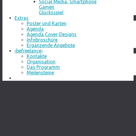
Social Media, Smartphone
Gamen
Glücksspiel
Extras
Poster und Karten
Agenda
Agenda Cover-Designs
Infobroschüre
Ergänzende Angebote
‹befreelance›
Kontakte
Organisation
Das Programm
Meilensteine