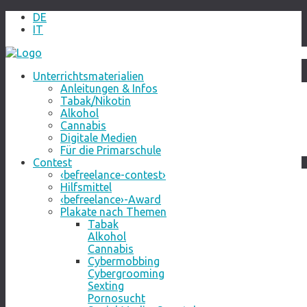
DE
IT
Unterrichtsmaterialien
Anleitungen & Infos
Tabak/Nikotin
Alkohol
Cannabis
Digitale Medien
Für die Primarschule
Contest
‹befreelance-contest›
Hilfsmittel
‹befreelance›-Award
Plakate nach Themen
Tabak
Alkohol
Cannabis
Cybermobbing
Cybergrooming
Sexting
Pornosucht